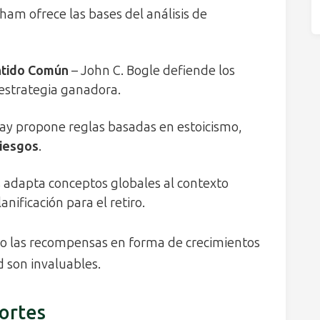
am ofrece las bases del análisis de
entido Común
– John C. Bogle defiende los
estrategia ganadora.
way propone reglas basadas en estoicismo,
riesgos
.
 adapta conceptos globales al contexto
ificación para el retiro.
ro las recompensas en forma de crecimientos
d son invaluables.
portes